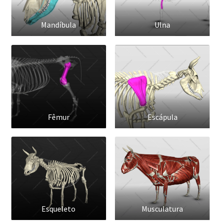
Mandíbula
Ulna
Fêmur
Escápula
Esqueleto
Musculatura