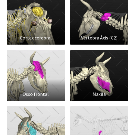
Córtex cerebral
Vértebra Áxis (C2)
Osso frontal
Maxila