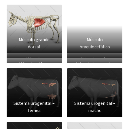
Músculo grande
Músculo
dorsal
braquiocefálico
Músculo
Músculo malar
Músculo glúteo
Músculo levantador
omotransversal
superficial
nasolabial
Sistema urogenital –
Sistema urogenital –
fêmea
macho