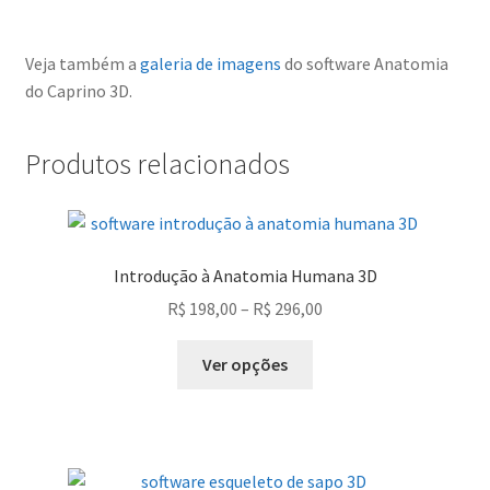
Veja também a
galeria de imagens
do software Anatomia
do Caprino 3D.
Produtos relacionados
Introdução à Anatomia Humana 3D
Faixa
R$
198,00
–
R$
296,00
de
Este
preço:
Ver opções
produto
R$ 198,00
tem
através
várias
R$ 296,00
variantes.
As