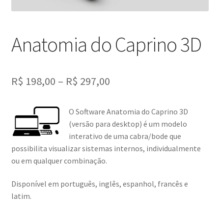
Anatomia do Caprino 3D
Faixa
R$
198,00
–
R$
297,00
de
O Software Anatomia do Caprino 3D
preço:
(versão para desktop) é um modelo
R$ 198,00
interativo de uma cabra/bode que
possibilita visualizar sistemas internos, individualmente
através
ou em qualquer combinação.
R$ 297,00
Disponível em português, inglês, espanhol, francês e
latim.