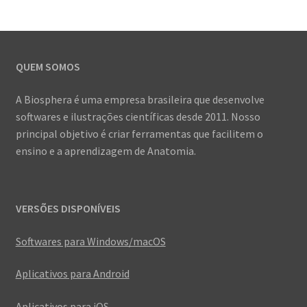
As
opções
podem
QUEM SOMOS
ser
escolhidas
A Biosphera é uma empresa brasileira que desenvolve
na
softwares e ilustrações científicas desde 2011. Nosso
página
principal objetivo é criar ferramentas que facilitem o
do
ensino e a aprendizagem de Anatomia.
produto
VERSÕES DISPONÍVEIS
Softwares para Windows/macOS
Aplicativos para Android
Aplicativos para iOS