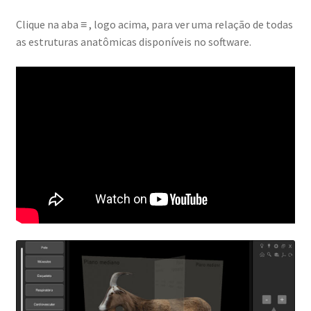
Clique na aba ≡ , logo acima, para ver uma relação de todas
as estruturas anatômicas disponíveis no software.